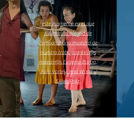
L
este momento en el que
tuvimos la alegría de
compartir una muestra de
nuestro trabajo ante l@s
z
maestr@s Eugenio Barba,
Julia Varley, Ana Woolf y
Silvia Pritz.