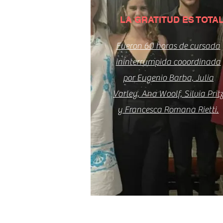
LA GRATITUD ES TOTA
Fueron 60 horas de cursada
ininterrumpida cooordinada
por Eugenio Barba, Julia
Varley, Ana Woolf, Silvia Prit
y Francesca Romana Rietti.