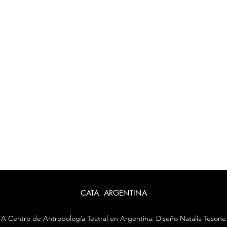
CATA. ARGENTINA
 Centro de Antropología Teatral en Argentina. Diseño Natalia Tesone